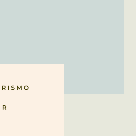
ORISMO
OR